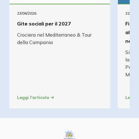
23/06/2026
22/05/2
Gite sociali per il 2027
Fior 
all’u
Crociera nel Mediterraneo & Tour
nell’
della Campania
Si è 
la Fo
Pescia
Mutu
Leggi l'articolo
Leggi 